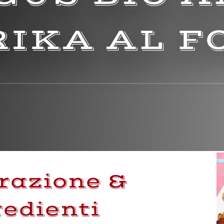
RIKA AL F
razione &
redienti