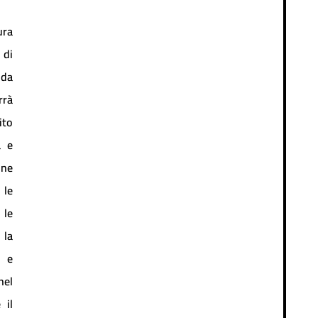
ra
 di
 da
rrà
ito
a e
one
 le
 le
 la
 e
nel
 il