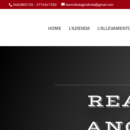
3482865129 - 3774547350
bovinibiologicidirolo@gmail.com
HOME
L’AZIENDA
L’ALLEVAMENT
RE
AN