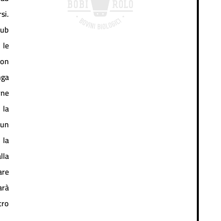
si.
rub
 le
non
nga
rne
 la
 un
 la
lla
are
arà
ro