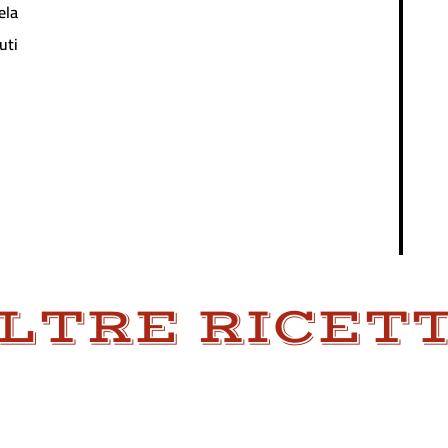
ela
uti
LTRE RICET