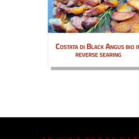
Costata di Black Angus bio i
reverse searing