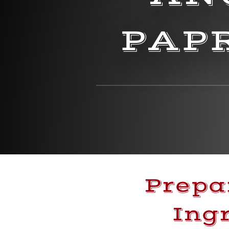
PAP
Prepa
Ing