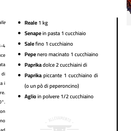
lle
Reale
1 kg
.
Senape
in pasta 1 cucchiaio
Sale
fino 1 cucchiaino
-4
Pepe
nero macinato 1 cucchiaino
uce
ata
Paprika
dolce 2 cucchiaini di
 di
Paprika
piccante 1 cucchiaino di
a i
(o un pò di peperoncino)
re.
Aglio
in polvere 1/2 cucchiaino
°.
con
uno
 ad